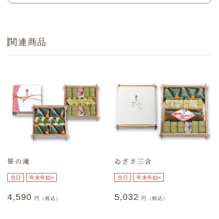
菜、酢〆さば、酢〆真鯛、酢〆さけ、甘酢生
姜、醤油、桜葉塩漬、ごま、おぼろ昆布、調味
熱量
1264kcal
酢/調味料(アミノ酸等)、pH調整剤、酒精、ソ
ルビット、酸化防止剤(V.C)、野菜色素、酸味
たん白質
33.1g
関連商品
料、甘味料(ステビア)、香料
脂質
13.7g
炭水化物
250.8g
食塩相当量
15g
(推定値)
笹の滝
ゐざさ三合
当日
年末年始×
当日
年末年始×
4,590
5,032
円（税込）
円（税込）