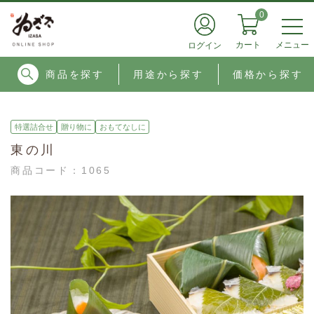
0
メニュー
カート
ログイン
商品を探す
用途から探す
価格から探す
特選詰合せ
贈り物に
おもてなしに
東の川
商品コード：
1065