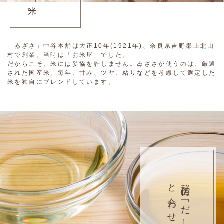
「ゐざさ」中谷本舗は大正10年(1921年)、奈良県吉野郡上北山
村で創業。当時は「お米屋」でした。
だからこそ、米には妥協を許しません。ゐざさが使うのは、厳選
された国産米。毎年、甘み、ツヤ、粘りなどを考慮して選定した
米を独自にブレンドしています。
と合わせ酢
秘伝の「だし」