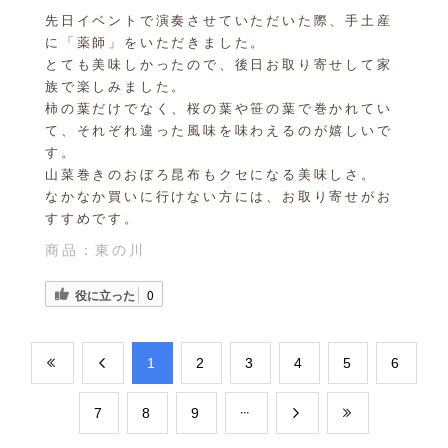
先日イベントで演奏させていただいた際、手土産
に「薬師」をいただきました。
とても美味しかったので、後日お取り寄せして家
族で楽しみました。
柿の葉だけでなく、桜の葉や笹の葉で巻かれてい
て、それぞれ違った風味を味わえるのが嬉しいで
す。
山菜巻きのおぼろ昆布もクセになる美味しさ。
なかなか買いに行けない方には、お取り寄せがお
すすめです。
商品：
東の川
役に立った
0
​1
​2
​3
​4
​5
​6
​7
​8
​9