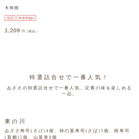
木和田
当日
年末年始×
1,209
円（税込）
特選詰合せで一番人気！
ゐざさの特選詰合せで一番人気。定番の味を楽しめる
一品。
東の川
ゐざさ寿司(さけ)4個、柿の葉寿司(さば)5個、桜寿司
(真鯛)5個、山菜巻8個