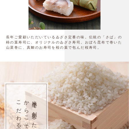
長年ご愛顧いただいているゐざさ定番の味。伝統の「さば」の
柿の葉寿司に、オリジナルのゐざさ寿司。おぼろ昆布で巻いた
山菜巻に、真鯛のお寿司を桜の葉で包んだ桜寿司。
こだわる「米」
からこそ
米屋で創業した