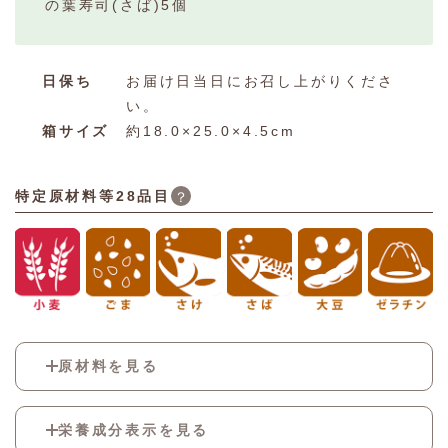
の葉寿司(さば)5個
日保ち
お届け日当日にお召し上がりくださ
い。
箱サイズ
約18.0×25.0×4.5cm
特定原材料等28品目
？
原材料を見る
酢飯[米(国産)、調味酢(果糖ぶどう糖液糖、砂
栄養成分表示を見る
糖、醸造酢、食塩)、調味液、植物油]、味付山