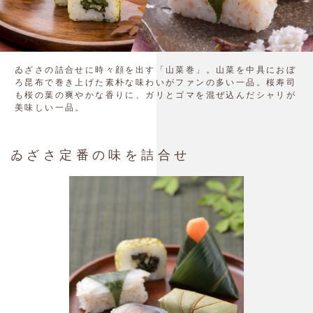
ゐざさの詰合せに時々顔を出す「山菜巻」。山菜を中具におぼ
ろ昆布で巻き上げた素朴な味わいがファンの多い一品。桜寿司
も桜の葉の爽やかな香りに、ガリとゴマを混ぜ込んだシャリが
美味しい一品。
ゐざさ定番の味を詰合せ