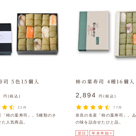
司 5色15個入
柿の葉寿司 4種16個入
0
2,894
円(税込)
円(税込)
32件
77件
産「柿の葉寿司」。5種類のネ
奈良の名産「柿の葉寿司」。
せた人気商品。
の味を詰合せたひと品。
翌日
年末年始×