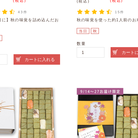
(税込)
(税込)
(税込)
43件
15件
日に】秋の味覚を詰め込んだお
秋の味覚を使った約1人前のお
当日
秋
秋
数量
カート
カートに入れる