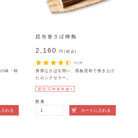
昆布巻さば棒鮨
2,160
円(税込)
30件
統の味「柿
身厚なさばを用い、黒板昆布で巻き上げ
たロングセラー。
翌日
年末年始×
数量
に入れる
カートに入れる