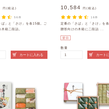
8
10,584
円(税込)
円(税込)
56件
16件
さば」と「さけ」を各15個。ご
定番の「さば」と「さけ」を各
の木箱二段詰。
贈答向けの木箱に二段詰 ...
翌日
数量
カートに入れる
カート