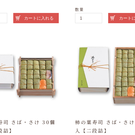
数量
カートに入れる
カート
寿司 さば・さけ 30個
柿の葉寿司 さば・さけ
段詰】
入【二段詰】