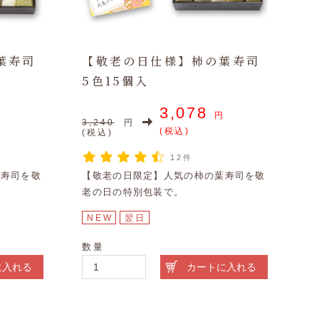
葉寿司
【敬老の日仕様】柿の葉寿司
5色15個入
3,078
円
円
3,240
円
(税込)
(税込)
12件
葉寿司を敬
【敬老の日限定】人気の柿の葉寿司を敬
老の日の特別包装で。
NEW
翌日
数量
に入れる
カートに入れる