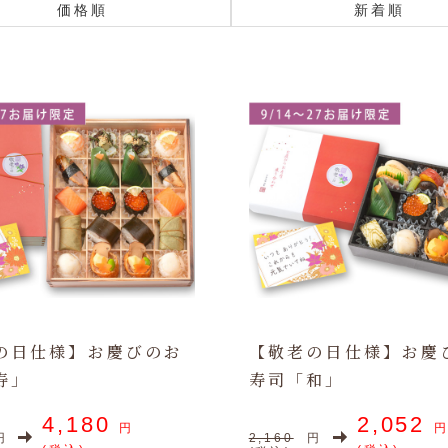
価格順
新着順
の日仕様】お慶びのお
【敬老の日仕様】お慶
寿」
寿司「和」
4,180
2,052
円
円
2,160
円