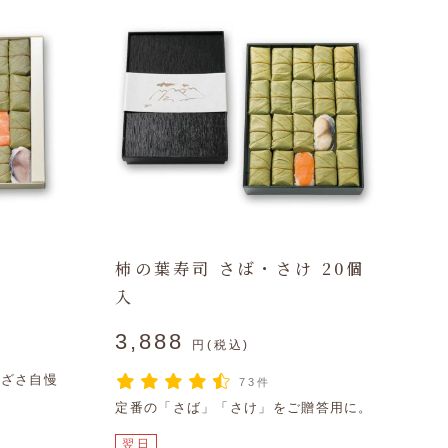
柿の葉寿司 さば・さけ 20個
入
3,888
円(税込)
ゐざさ自慢
73件
定番の「さば」「さけ」をご贈答用に。
翌日