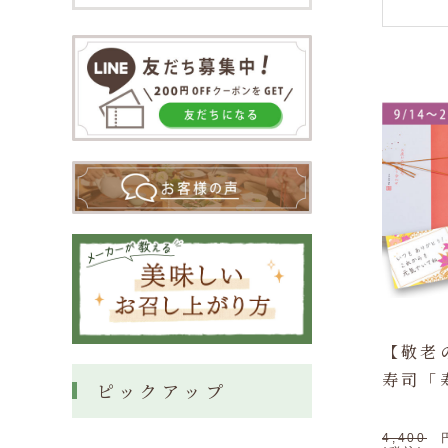
【敬老
寿司「
ピックアップ
4,400