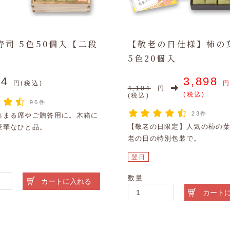
寿司 5色50個入【二段
【敬老の日仕様】柿の
5色20個入
24
3,898
円(税込)
4,104
円
(税込)
(税込)
96件
23件
集まる席やご贈答用に。木箱に
【敬老の日限定】人気の柿の
豪華なひと品。
老の日の特別包装で。
翌日
数量
カートに入れる
カート