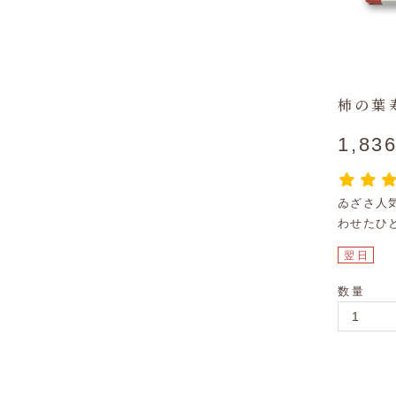
柿の葉寿
1,83
ゐざさ人
わせたひ
翌日
数量