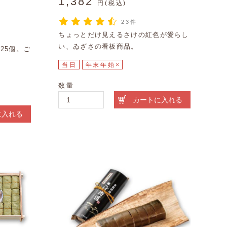
1,382
円(税込)
23件
ちょっとだけ見えるさけの紅色が愛らし
い、ゐざさの看板商品。
25個。ご
当日
年末年始×
数量
カートに入れる
に入れる