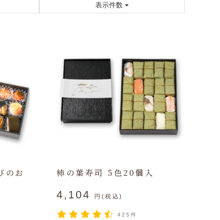
表示件数
びのお
柿の葉寿司 5色20個入
4,104
円(税込)
円
425件