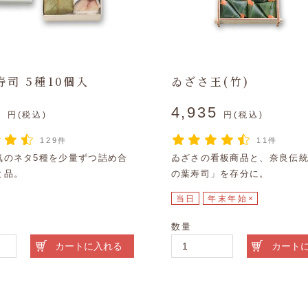
司 5種10個入
ゐざさ王(竹)
6
4,935
円(税込)
円(税込)
129件
11件
気のネタ5種を少量ずつ詰め合
ゐざさの看板商品と、奈良伝
と品。
の葉寿司」を存分に。
当日
年末年始×
数量
カートに入れる
カート