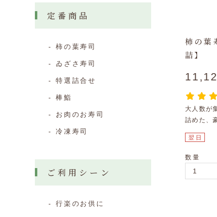
定番商品
柿の葉
柿の葉寿司
詰】
ゐざさ寿司
11,1
特選詰合せ
棒鮨
大人数が
お肉のお寿司
詰めた、
冷凍寿司
翌日
数量
ご利用シーン
行楽のお供に