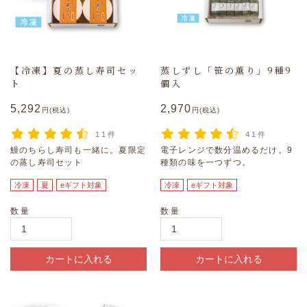
【冷凍】夏の蒸し寿司セッ
蒸しずし「笹の薫り」9種9
ト
個入
5,292
2,970
円(税込)
円(税込)
11件
41件
鰻のちらし寿司も一緒に。夏限定
電子レンジで数分温めるだけ。9
の蒸し寿司セット
種類の味を一つずつ。
冷凍
夏
eギフト対象
冷凍
eギフト対象
数量
数量
カートに入れる
カートに入れる