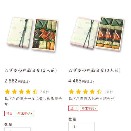
ゐざさの味詰合せ(2人前)
ゐざさの味詰合せ(3人前)
2,862
4,465
円(税込)
円(税込)
35件
25件
ゐざさの味を一度に楽しめる詰合
ゐざさ自慢のお寿司詰合せ
せ。
当日
年末年始×
当日
年末年始×
数量
数量