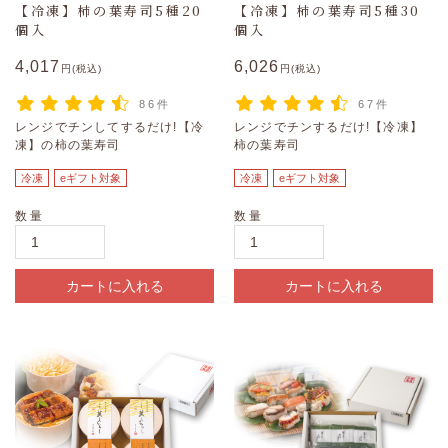
【冷凍】柿の葉寿司5種20
【冷凍】柿の葉寿司5種30
個入
個入
4,017
6,026
円(税込)
円(税込)
86件
67件
レンジでチンしてするだけ!【冷
レンジでチンするだけ!【冷凍】
凍】の柿の葉寿司
柿の葉寿司
冷凍
eギフト対象
冷凍
eギフト対象
数量
数量
カートに入れる
カートに入れる