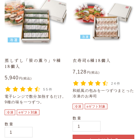
蒸しずし「笹の薫り」9種
衣寿司6種18個入
18個入
7,128
円(税込)
5,940
円(税込)
24件
55件
和紙風の包みを一つずつまとった
冷凍のお寿司
電子レンジで数分加熱するだけ。
9種の味を一つずつ。
冷凍
eギフト対象
冷凍
eギフト対象
数量
数量