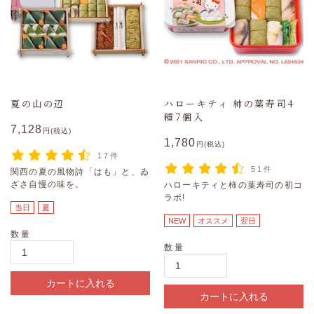
夏の山の辺
ハローキティ 柿の葉寿司4
種7個入
7,128
円(税込)
1,780
円(税込)
17件
51件
関西の夏の風物詩「はも」と、ゐ
ざさ自慢の味を。
ハローキティと柿の葉寿司の初コ
ラボ!
当日
夏
NEW
オススメ
翌日
数量
数量
カートに入れる
カートに入れる