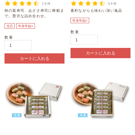
19件
34件
柿の葉寿司、ゐざさ寿司に棒鮨ま
素朴ながらも味わい深い逸品
で。贅沢な詰め合わせ。
年末年始×
当日
年末年始×
数量
数量
カートに入れる
カートに入れる