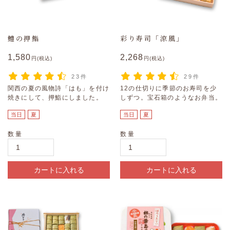
鱧の押鮨
彩り寿司「涼風」
1,580
2,268
円(税込)
円(税込)
23件
29件
関西の夏の風物詩「はも」を付け
12の仕切りに季節のお寿司を少
焼きにして、押鮨にしました。
しずつ。宝石箱のようなお弁当。
当日
夏
当日
夏
数量
数量
カートに入れる
カートに入れる