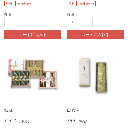
翌日
年末年始×
翌日
年末年始×
数量
数量
カートに入れる
カートに入れる
姫笹
山菜巻
7,614
756
円(税込)
円(税込)