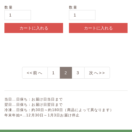
数量
数量
カートに入れる
カートに入れる
<<前へ
1
2
3
次へ>>
当日…日保ち：お届け日当日まで
翌日…日保ち：お届け日翌日まで
冷凍…日保ち：約30日～約180日（商品によって異なります）
年末年始×…12月30日～1月3日お届け停止