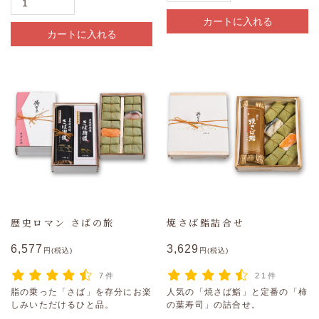
カートに入れる
カートに入れる
歴史ロマン さばの旅
焼さば鮨詰合せ
6,577
3,629
円(税込)
円(税込)
7件
21件
脂の乗った「さば」を存分にお楽
人気の「焼さば鮨」と定番の「柿
しみいただけるひと品。
の葉寿司」の詰合せ。