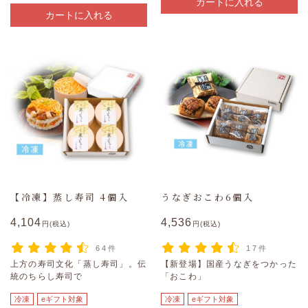
カートに入れる
カートに入れる
【冷凍】蒸し寿司 4個入
うなぎおこわ6個入
4,104
4,536
円(税込)
円(税込)
64件
17件
上方の寿司文化「蒸し寿司」。伝
【新登場】国産うなぎをつかった
統のちらし寿司で
「おこわ」
冷凍
eギフト対象
冷凍
eギフト対象