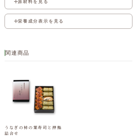
原材料を見る
酢飯[米(国産)、調味酢(醸造酢、果糖ぶどう糖
栄養成分表示を見る
液糖、砂糖、食塩)、調味液、植物油]、うなぎ
蒲焼、錦糸卵、酢蓮根、甘酢生姜、味付椎茸、
蒲焼のたれ、煮詰たれ、ごま、焼のり、はじか
熱量
681kcal
み、調味酢/グリシン、加工デンプン、ソルビ
ット、調味料(アミノ酸等)、pH調整剤、甘味
たん白質
25.1g
関連商品
料(ソルビット、ステビア)、糊料(加工デンプ
脂質
17.6g
ン、増粘多糖類)、着色料(カラメル、野菜色
素、カロチノイド)、酒精、酸味料、保存料(ソ
炭水化物
105.9g
ルビン酸K)、香料、ミョウバン、漂白剤(亜硫
酸塩)
食塩相当量
5.9g
(推定値)
うなぎの柿の葉寿司と押鮨
詰合せ