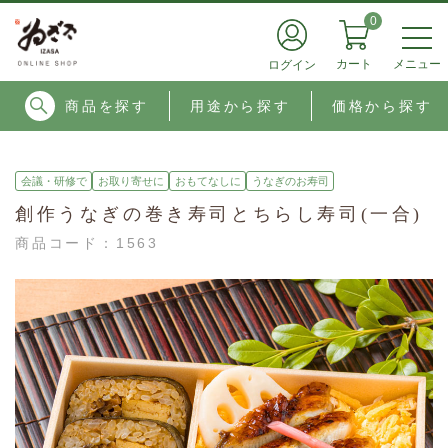
0
メニュー
カート
ログイン
商品を探す
用途から探す
価格から探す
会議・研修で
お取り寄せに
おもてなしに
うなぎのお寿司
創作うなぎの巻き寿司とちらし寿司(一合)
商品コード：
1563