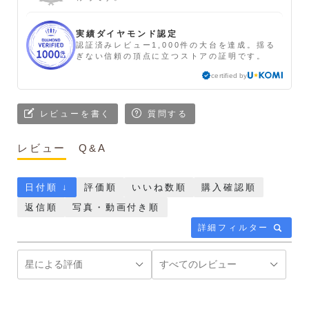
実績ダイヤモンド認定
認証済みレビュー1,000件の大台を達成。揺る
ぎない信頼の頂点に立つストアの証明です。
certified by
レビューを書く
質問する
レビュー
Q&A
日付順 ↓
評価順
いいね数順
購入確認順
返信順
写真・動画付き順
詳細フィルター