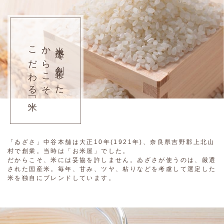
こだわる「米」
からこそ
米屋で創業した
「ゐざさ」中谷本舗は大正10年(1921年)、奈良県吉野郡上北山
村で創業。当時は「お米屋」でした。
だからこそ、米には妥協を許しません。ゐざさが使うのは、厳選
された国産米。毎年、甘み、ツヤ、粘りなどを考慮して選定した
米を独自にブレンドしています。