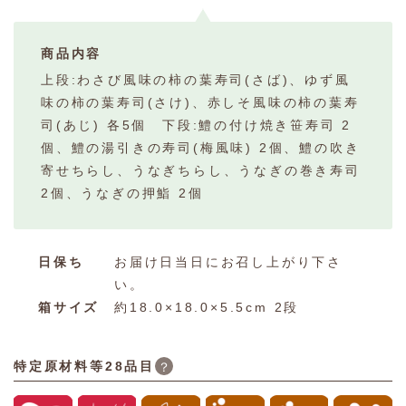
商品内容
上段:わさび風味の柿の葉寿司(さば)、ゆず風
味の柿の葉寿司(さけ)、赤しそ風味の柿の葉寿
司(あじ) 各5個 下段:鱧の付け焼き笹寿司 2
個、鱧の湯引きの寿司(梅風味) 2個、鱧の吹き
寄せちらし、うなぎちらし、うなぎの巻き寿司
2個、うなぎの押鮨 2個
日保ち
お届け日当日にお召し上がり下さ
い。
箱サイズ
約18.0×18.0×5.5cm 2段
特定原材料等28品目
？