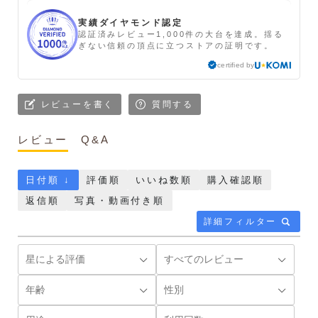
実績ダイヤモンド認定
認証済みレビュー1,000件の大台を達成。揺る
ぎない信頼の頂点に立つストアの証明です。
certified by
レビューを書く
質問する
レビュー
Q&A
日付順 ↓
評価順
いいね数順
購入確認順
返信順
写真・動画付き順
詳細フィルター