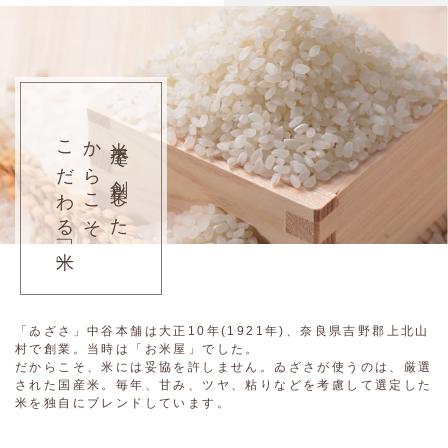
こだわる「米」
からこそ
米屋で創業した
「ゐざさ」中谷本舗は大正10年(1921年)、奈良県吉野郡上北山
村で創業。当時は「お米屋」でした。
だからこそ、米には妥協を許しません。ゐざさが使うのは、厳選
された国産米。毎年、甘み、ツヤ、粘りなどを考慮して選定した
米を独自にブレンドしています。