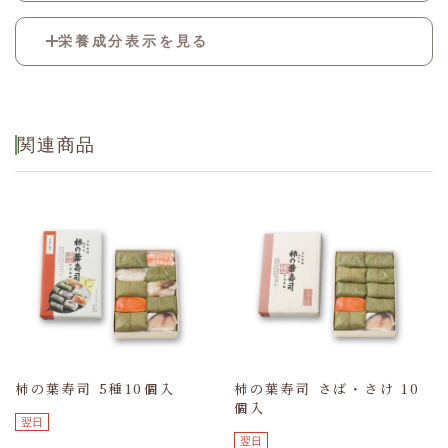
酢飯[米(国産)、調味酢(醸造酢、果糖ぶどう糖
栄養成分表示を見る
液糖、砂糖、食塩)、調味液、植物油]、酢〆さ
ば、酢〆あじ、酢〆真鯛、酢〆さけ、醤油、甘
酢生姜/調味料(アミノ酸等)、pH調整剤、酒
熱量
515kcal
精、ソルビット、酸味料、甘味料(ステビア)、
香料
たん白質
15.5g
関連商品
脂質
5.4g
炭水化物
100g
食塩相当量
5.6g
(推定値)
柿の葉寿司 5種10個入
柿の葉寿司 さば・さけ 10
個入
翌日
翌日