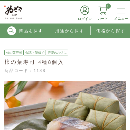
0
メニュー
カート
ログイン
商品を探す
用途から探す
価格から探す
柿の葉寿司
会議・研修で
行楽のお供に
柿の葉寿司 4種8個入
商品コード：
1138