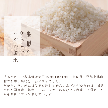
こだわる「米」
からこそ
米屋で創業した
「ゐざさ」中谷本舗は大正10年(1921年)、奈良県吉野郡上北山
村で創業。当時は「お米屋」でした。
だからこそ、米には妥協を許しません。ゐざさが使うのは、厳選
された国産米。毎年、甘み、ツヤ、粘りなどを考慮して選定した
米を独自にブレンドしています。