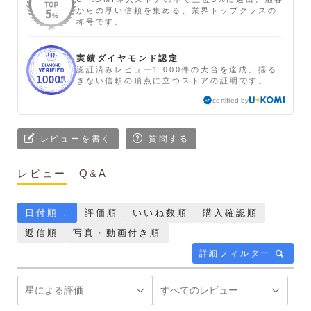
からの厚い信頼を集める、業界トップクラスの
称号です。
実績ダイヤモンド認定
認証済みレビュー1,000件の大台を達成。揺る
ぎない信頼の頂点に立つストアの証明です。
certified by
レビューを書く
質問する
レビュー
Q&A
日付順 ↓
評価順
いいね数順
購入確認順
返信順
写真・動画付き順
詳細フィルター