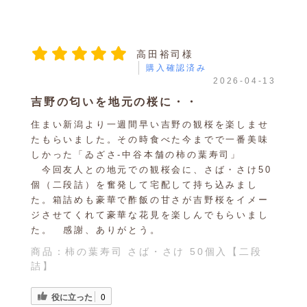
高田裕司様
購入確認済み
2026-04-13
吉野の匂いを地元の桜に・・
住まい新潟より一週間早い吉野の観桜を楽しませ
たもらいました。その時食べた今までで一番美味
しかった「ゐざさ-中谷本舗の柿の葉寿司」
今回友人との地元での観桜会に、さば・さけ50
個（二段詰）を奮発して宅配して持ち込みまし
た。箱詰めも豪華で酢飯の甘さが吉野桜をイメー
ジさせてくれて豪華な花見を楽しんでもらいまし
た。 感謝、ありがとう。
商品：
柿の葉寿司 さば・さけ 50個入【二段
詰】
役に立った
0