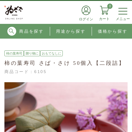
0
メニュー
カート
ログイン
商品を探す
用途から探す
価格から探す
柿の葉寿司
贈り物に
おもてなしに
柿の葉寿司 さば・さけ 50個入【二段詰】
商品コード：
6105