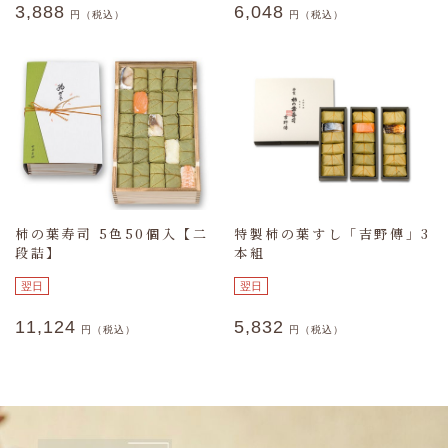
3,888
6,048
円（税込）
円（税込）
柿の葉寿司 5色50個入【二
特製柿の葉すし「吉野傳」3
段詰】
本組
翌日
翌日
11,124
5,832
円（税込）
円（税込）