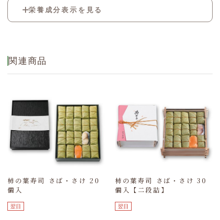
酢飯[米(国産)、調味酢(果糖ぶどう糖液糖、砂
栄養成分表示を見る
糖、醸造酢、食塩)、調味液、植物油]、酢〆さ
ば、酢〆さけ、醤油、甘酢生姜/調味料(アミノ
酸等)、酒精、ソルビット、酸味料、甘味料(ス
熱量
3242kcal
テビア)、pH調整剤、香料
たん白質
91.6g
関連商品
脂質
39.4g
炭水化物
624.1g
食塩相当量
33.5g
(推定値)
柿の葉寿司 さば・さけ 20
柿の葉寿司 さば・さけ 30
個入
個入【二段詰】
翌日
翌日