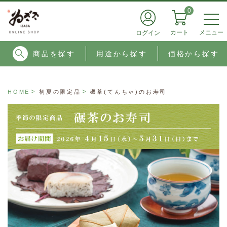
0
メニュー
カート
ログイン
商品を探す
用途から探す
価格から探す
HOME
初夏の限定品
碾茶(てんちゃ)のお寿司