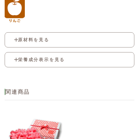
原材料を見る
酢飯[米(国産)、調味酢(醸造酢、果糖ぶどう糖
栄養成分表示を見る
液糖、砂糖、食塩)、調味液、植物油]、牛肉た
れ漬、練わさび/調味料(有機酸等)、糊料(加工
デンプン、キサンタン)、pH調整剤、V.C、香
熱量
704kcal
辛料、着色料(カロチノイド、クチナシ)、香
料、グリシン、酸化防止剤(V.C)、酢酸Na
たん白質
25.7g
関連商品
脂質
5.4g
炭水化物
136.9g
食塩相当量
8.9g
(推定値)