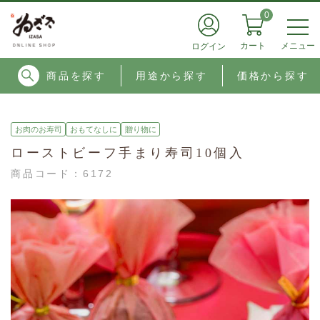
0
メニュー
カート
ログイン
商品を探す
用途から探す
価格から探す
お肉のお寿司
おもてなしに
贈り物に
ローストビーフ手まり寿司10個入
商品コード：
6172