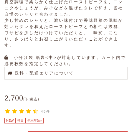
真空調理で柔らかく仕上げたローストビーフを、ニン
ニクやしょうが、みそなどを混ぜたタレで和え、当社
自慢のシャリと合わせました。
少し甘めのシャリと、濃い味付けで香味野菜の風味が
効いたタレを和えたローストビーフとの相性は抜群。
ワサビを少しだけつけていただくと、「味変」にな
り、さっぱりとお召し上がりいただくことができま
す。
小分け袋:紙袋<中>が対応しています。カート内で
必要枚数を指定してください。
送料・配送エリアについて
2,700
円(税込)
48件
NEW
当日
年末年始×