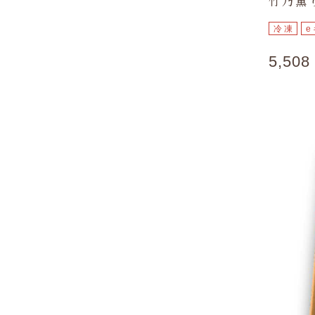
竹乃薫
冷凍
5,50