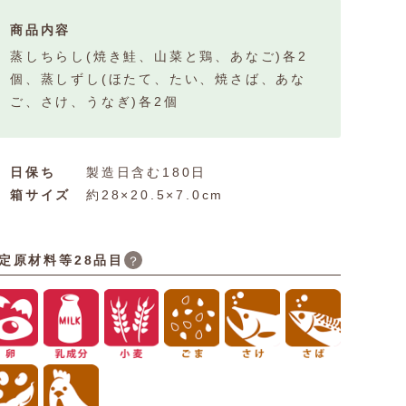
商品内容
蒸しちらし(焼き鮭、山菜と鶏、あなご)各2
個、蒸しずし(ほたて、たい、焼さば、あな
ご、さけ、うなぎ)各2個
日保ち
製造日含む180日
箱サイズ
約28×20.5×7.0cm
定原材料等28品目
？