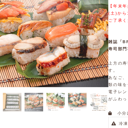
【年末年
(土)か
ご了承く
雑誌「B
寿司部門
上方の寿
す。
あなご、
類の味を
電子レン
がふわっ
小分け
冷凍