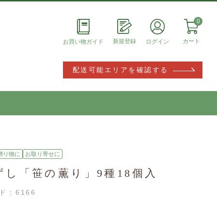
0
新規登録
カート
ログイン
お買い物ガイド
配送可能エリアを確認する
MYページ
購入履歴
設定
会員登録内容変更
贈り物に
お取り寄せに
お届け先追加・変更
ずし「笹の薫り」9種18個入
ド：
6166