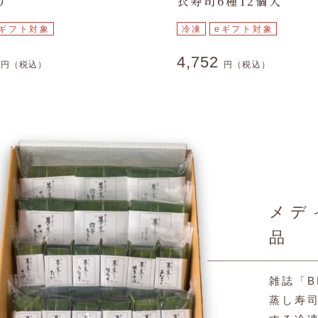
り
衣寿司6種12個入
eギフト対象
冷凍
eギフト対象
8
4,752
円（税込）
円（税込）
メデ
品
雑誌「B
蒸し寿