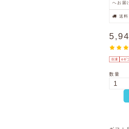
へお届
送料
5,9
冷凍
eギ
数量