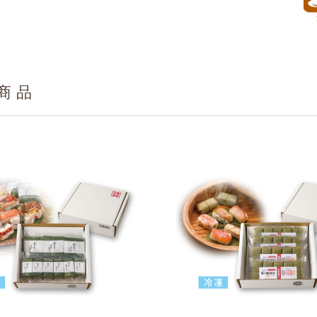
(蓮根、人参、ぶどう糖、竹の子、醤油、そ
脂質
33.2g
の他)、酢〆トラウトサーモン、蒸し栗、煮
詰たれ、甘酢生姜、人参煮、味付椎茸、焼の
炭水化物
311.1g
り、はじかみ、すだち、味付ぽん酢、青のり/
食塩相当量
17.4g
調味料(アミノ酸等)、pH調整剤、グリシン、
商品
加工デンプン、着色料(カラメル、野菜色
(推定値)
素、カロチノイド、紅麹)、甘味料(ソルビッ
ト、カンゾウ)、糊料(加工デンプン、増粘多
類)、酒精、酸味料、酸化防止剤(V.C、
.E)、V.C、香料、乳酸Ca