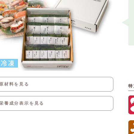
原材料を見る
特
酢飯[米(国産)、調味酢(醸造酢、果糖ぶどう
栄養成分表示を見る
糖液糖、砂糖、食塩)、調味液、植物油]、穴
子蒲焼、焼鮭、味付山菜、鶏照焼、錦糸卵、
熱量
1783kcal
ほたて、うなぎ蒲焼、竹の子煮、ごま、煮穴
子、酢〆真鯛、焼さば、ちらし寿司混ぜ具
たん白質
61.6g