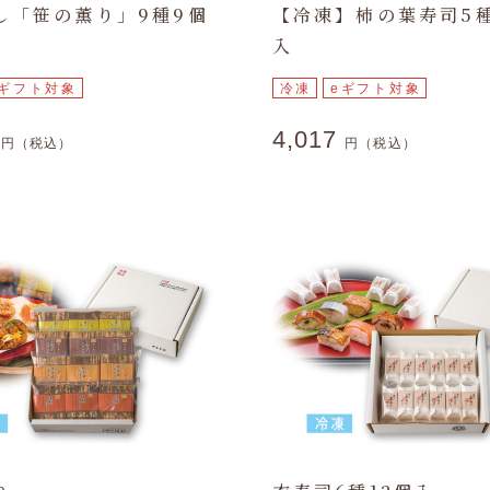
し「笹の薫り」9種9個
【冷凍】柿の葉寿司5種
入
eギフト対象
冷凍
eギフト対象
0
4,017
円（税込）
円（税込）