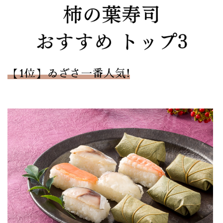
【1位】ゐざさ一番人気!