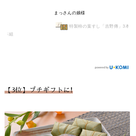
まっさんの娘様
特製柿の葉すし「吉野傳」3本組
【3位】プチギフトに!