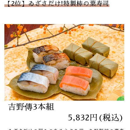
【2位】ゐざさだけ!特製柿の葉寿司
吉野傳3本組
5,832円(税込)