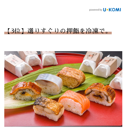
【3位】選りすぐりの押鮨を冷凍で。