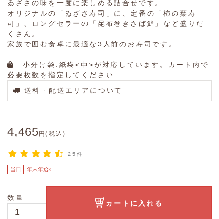
ゐざさの味を一度に楽しめる詰合せです。
オリジナルの「ゐざさ寿司」に、定番の「柿の葉寿
司」、ロングセラーの「昆布巻きさば鮨」など盛りだ
くさん。
家族で囲む食卓に最適な3人前のお寿司です。
小分け袋:紙袋<中>が対応しています。カート内で
必要枚数を指定してください
送料・配送エリアについて
4,465
円(税込)
25件
当日
年末年始×
数量
カートに入れる