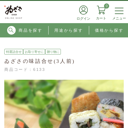
0
メニュー
カート
ログイン
商品を探す
用途から探す
価格から探す
特選詰合せ
お取り寄せに
贈り物に
ゐざさの味詰合せ(3人前)
商品コード：
6133