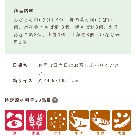
商品内容
ゐざさ寿司(さけ) 4個、柿の葉寿司(さば)3
個、昆布巻きさば鮨 3個、焼さば鮨3個、創作
あなご鮨3個、上巻3個、山菜巻3個、いなり寿
司3個
日保ち
お届け日当日にお召し上がりくださ
い。
箱サイズ
約24.5×18×4cm
特定原材料等28品目
？