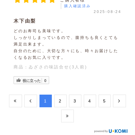
購入確認済み
2025-08-24
木下由梨
どのお寿司も美味です。
しっかりしまっているので、腹持ちも良くとても
満足出来ます。
自分のために、大切な方々にも、時々お届けした
くなるお気に入りです。
商品：
ゐざさの味詰合せ(3人前)
役に立った
0
​1
​2
​3
​4
​5