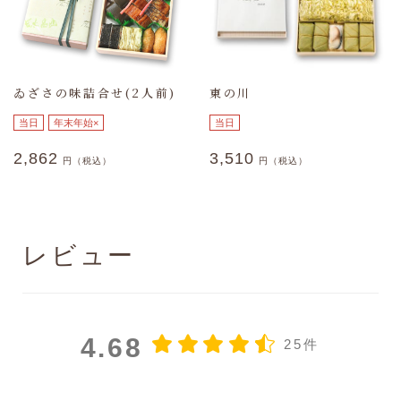
(推定値)
ゐざさの味詰合せ(2人前)
東の川
当日
年末年始×
当日
2,862
3,510
円（税込）
円（税込）
レビュー
4.68
25件