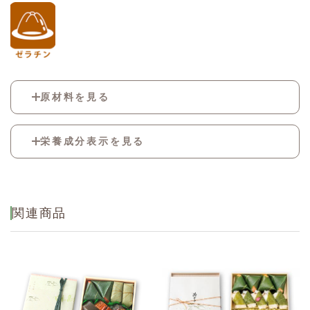
原材料を見る
酢飯[米(国産)、調味酢(醸造酢、果糖ぶどう糖
栄養成分表示を見る
液糖、砂糖、食塩)、調味液、植物油]、酢〆さ
ば、焼さば、穴子蒲焼、稲荷揚げ、味付山菜、
酢〆さけ、甘酢生姜、味付黒板昆布、錦糸卵、
熱量
1854kcal
厚焼卵、高野豆腐、味付干瓢、野沢菜醤油漬、
中具(干瓢 砂糖 椎茸 醤油 その他)、味付椎
たん白質
62.9g
関連商品
茸、ごま、煮詰たれ、はじかみ、焼あなご、お
脂質
52.4g
ぼろ、焼のり、おぼろ昆布、青のり/調味料(ア
ミノ酸等)、pH調整剤、加工デンプン、グリシ
炭水化物
278.2g
ン、着色料(カラメル、紅麹、野菜色素、カロ
チノイド)、ソルビット、酒精、トレハロー
食塩相当量
15.4g
ス、酸味料、糊料(加工デンプン、増粘多糖
類)、甘味料(ステビア、カンゾウ)、香料